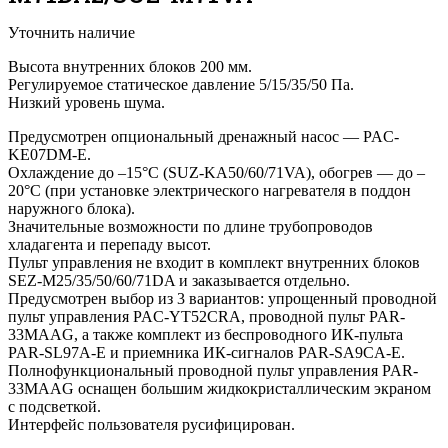
Уточнить наличие
Высота внутренних блоков 200 мм.
Регулируемое статическое давление 5/15/35/50 Па.
Низкий уровень шума.
Предусмотрен опциональный дренажный насос — PAC-
KE07DM-E.
Охлаждение до –15°С (SUZ-KA50/60/71VA), обогрев — до –
20°С (при установке электрического нагревателя в поддон
наружного блока).
Значительные возможности по длине трубопроводов
хладагента и перепаду высот.
Пульт управления не входит в комплект внутренних блоков
SEZ-M25/35/50/60/71DA и заказывается отдельно.
Предусмотрен выбор из 3 вариантов: упрощенный проводной
пульт управления PAC-YT52CRA, проводной пульт PAR-
33MAAG, а также комплект из беспроводного ИК-пульта
PAR-SL97A-E и приемника ИК-сигналов PAR-SA9CA-E.
Полнофункциональный проводной пульт управления PAR-
33MAAG оснащен большим жидкокристаллическим экраном
с подсветкой.
Интерфейс пользователя русифицирован.