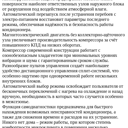
поверхности наиболее ответственных узлов наружного блока
от разрушения под воздействием атмосферной влаги.
Автоматический перезапуск после устранения перебоев с
электро-питанием восстановит параметры последнего
режима, обеспечивая надёжность и безопасность работы
кондиционера.
Магнитоэлектрический двигатель без коллекторно-щёточного
узла увеличивает производительность компрессора за счёт
повышенного КПД на низких оборотах.
Компрессор современной конструкции работает с
озонобезопасным хладагентом при минимальных уровнях
вибрации и шума с гарантированным сроком службы.
Разнообразие пультов управления создаёт наибольшее
удобство дистанционного управления сплит-системой, что
особенно ощутимо при одновременной работе нескольких
внутренних блоков.
Автоматический выбор режима освобождает пользователя от
бесконечных переключений с нагрева на охлаждение и назад
вручную, необходимость в которых часто случается особенно
в межсезонье.
Функция самодиагностики предназначена для быстрого
нахождения возможных неисправностей кондиционера, а
также для снижения времени и расходов на их устранение.
Никого нет дома – режим работы, при котором степень
комфортности микроклимата в помещении несколько