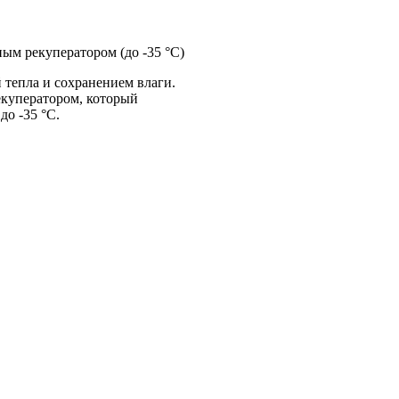
м рекуператором (до -35 °C)
тепла и сохранением влаги.
екуператором, который
до -35 °C.