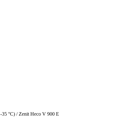
-35 °C)
/ Zenit Heco V 900 E