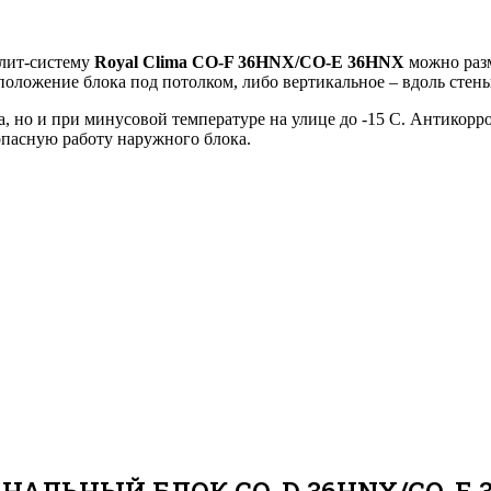
плит-систему
Royal Clima CO-F 36HNX/CO-E 36HNX
можно разм
положение блока под потолком, либо вертикальное – вдоль стены
да, но и при минусовой температуре на улице до -15 C. Антико
опасную работу наружного блока.