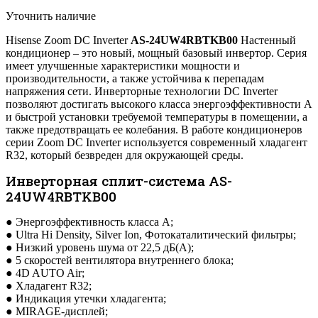
Уточнить наличие
Hisense Zoom DC Inverter
AS-24UW4RBTKB00
Настенный
кондиционер – это новый, мощный базовый инвертор. Серия
имеет улучшенные характеристики мощности и
производительности, а также устойчива к перепадам
напряжения сети. Инверторные технологии DC Inverter
позволяют достигать высокого класса энергоэффективности А
и быстрой установки требуемой температуры в помещении, а
также предотвращать ее колебания. В работе кондиционеров
серии Zoom DC Inverter используется современный хладагент
R32, который безвреден для окружающей среды.
Инверторная сплит-система AS-
24UW4RBTKB00
● Энергоэффективность класса А;
● Ultra Hi Density, Silver Ion, Фотокаталитический фильтры;
● Низкий уровень шума от 22,5 дБ(А);
● 5 скоростей вентилятора внутреннего блока;
● 4D AUTO Air;
● Хладагент R32;
● Индикация утечки хладагента;
● MIRAGE-дисплей;