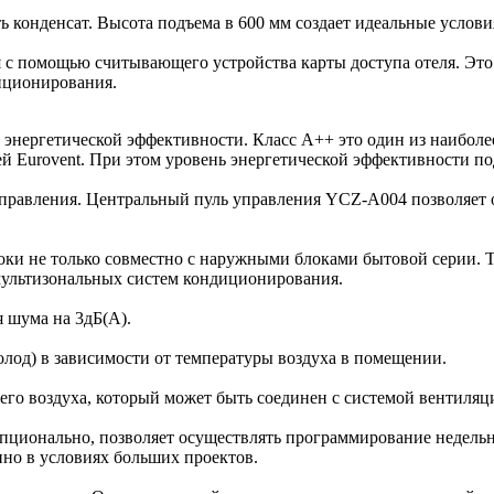
 конденсат. Высота подъема в 600 мм создает идеальные условия
с помощью считывающего устройства карты доступа отеля. Это
иционирования.
энергетической эффективности. Класс A++ это один из наиболее
Eurovent. При этом уровень энергетической эффективности под
правления. Центральный пуль управления YCZ-A004 позволяет 
локи не только совместно с наружными блоками бытовой серии.
мультизональных систем кондиционирования.
 шума на 3дБ(А).
лод) в зависимости от температуры воздуха в помещении.
го воздуха, который может быть соединен с системой вентиляц
пционально, позволяет осуществлять программирование недель
нно в условиях больших проектов.