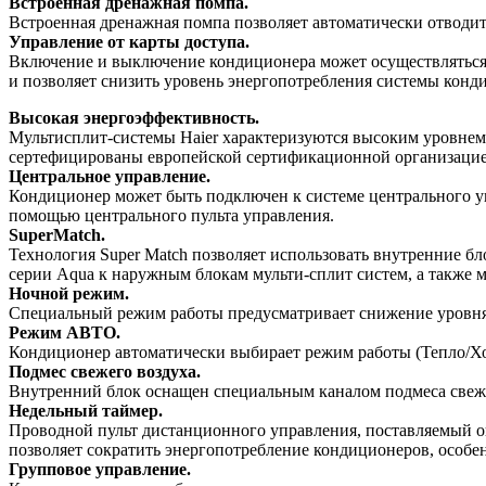
Встроенная дренажная помпа.
Встроенная дренажная помпа позволяет автоматически отводить
Управление от карты доступа.
Включение и выключение кондиционера может осуществляться 
и позволяет снизить уровень энергопотребления системы конд
Высокая энергоэффективность.
Мультисплит-системы Haier характеризуются высоким уровнем 
сертефицированы европейской сертификационной организацией 
Центральное управление.
Кондиционер может быть подключен к системе центрального у
помощью центрального пульта управления.
SuperMatch.
Технология Super Match позволяет использовать внутренние б
серии Aqua к наружным блокам мульти-сплит систем, а также 
Ночной режим.
Специальный режим работы предусматривает снижение уровня
Режим АВТО.
Кондиционер автоматически выбирает режим работы (Тепло/Хо
Подмес свежего воздуха.
Внутренний блок оснащен специальным каналом подмеса свеже
Недельный таймер.
Проводной пульт дистанционного управления, поставляемый о
позволяет сократить энергопотребление кондиционеров, особе
Групповое управление.