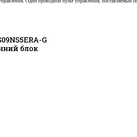
правления. Один проводной пульт управления, поставляемый о
AS09NS5ERA-G
нний блок