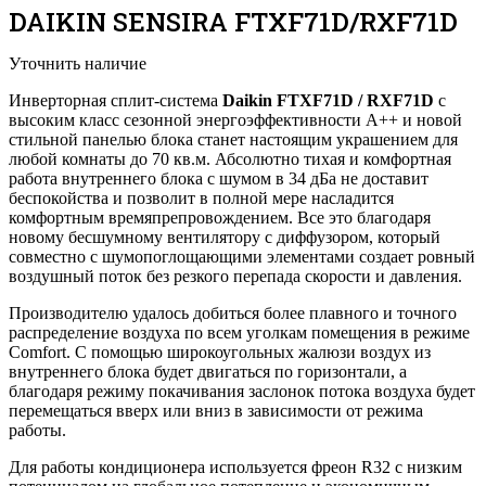
DAIKIN SENSIRA FTXF71D/RXF71D
Уточнить наличие
Инверторная сплит-система
Daikin FTXF71D / RXF71D
с
высоким класс сезонной энергоэффективности А++ и новой
стильной панелью блока станет настоящим украшением для
любой комнаты до 70 кв.м. Абсолютно тихая и комфортная
работа внутреннего блока с шумом в 34 дБа не доставит
беспокойства и позволит в полной мере насладится
комфортным времяпрепровождением. Все это благодаря
новому бесшумному вентилятору с диффузором, который
совместно с шумопоглощающими элементами создает ровный
воздушный поток без резкого перепада скорости и давления.
Производителю удалось добиться более плавного и точного
распределение воздуха по всем уголкам помещения в режиме
Comfort. С помощью широкоугольных жалюзи воздух из
внутреннего блока будет двигаться по горизонтали, а
благодаря режиму покачивания заслонок потока воздуха будет
перемещаться вверх или вниз в зависимости от режима
работы.
Для работы кондиционера используется фреон R32 с низким