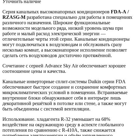
Уточнить наличие
Серия канальных высоконапорных кондиционеров
FDA-A /
RZASG-M
разработана специально для работы в помещениях
различного назначения. Широкие функциональные
возможности модельного ряда, низкий уровень шума при
работе и малый расход электрической энергии —
отличительные черты этой серии. Канальные кондиционеры
могут подключаться к воздуховодам и обслуживать сразу
несколько комнат, а высоконапорное исполнение позволяет
сделать сеть воздуховодов достаточно протяжённой.
Сочетание с серией Advance Sky Air обеспечивает хорошее
соотношение цены и качества.
Канальные инверторные сплит-системы Daikin серии FDA
обеспечивают быстрое создание и сохранение комфортных
микроклиматических условий в помещении. Встраиваемые
внутренние блоки обнаруживают себя в интерьере лишь
декоративной решёткой в потолке или стене, а также могут
быть объединены с системой вентиляции.
Использование. хладагента R-32 уменьшает на 68%
воздействие на окружающую среду в аспекте глобального
потепления по сравнению с R-410A, также снижается
потребление электроэнергии и объём заправленного