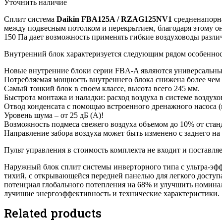
Уточнить наличие
Сплит система
Daikin FBA125A / RZAG125NV1
средненапорна
между подвесным потолком и перекрытием, благодаря этому они
150 Па дает возможность применять гибкие воздуховоды разли
Внутренний блок характеризуется следующим рядом особеннос
Новые внутренние блоки серии FBA-A являются универсальными
Потребляемая мощность внутреннего блока снижена более чем 
Самый тонкий блок в своем классе, высота всего 245 мм.
Быстрота монтажа и наладки: расход воздуха в системе воздухо
Отвод конденсата с помощью встроенного дренажного насоса (в
Уровень шума – от 25 дБ (А)!
Возможность подмеса свежего воздуха объемом до 10% от станд
Направление забора воздуха может быть изменено с заднего на
Пульт управления в стоимость комплекта не входит и поставля
Наружный блок сплит системы инверторного типа с ультра-эфф
тихий, с открывающейся передней панелью для легкого досту
потенциал глобального потепления на 68% и улучшить номинал
лучишие энергоэффективность и технические характеристики.
Related products