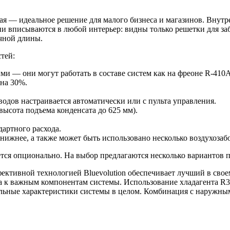
я — идеальное решение для малого бизнеса и магазинов. Внутр
 вписываются в любой интерьер: видны только решетки для забо
чной длины.
тей:
 — они могут работать в составе систем как на фреоне R-410А,
на 30%.
водов настраивается автоматически или с пульта управления.
ысота подъема конденсата до 625 мм).
артного расхода.
 нижнее, а также может быть использовано несколько воздухоза
ется опционально. На выбор предлагаются несколько вариантов 
ективной технологией Bluevolution обеспечивает лучший в сво
па к важным компонентам системы. Использование хладагента R
ьные характеристики системы в целом. Комбинация с наружным 