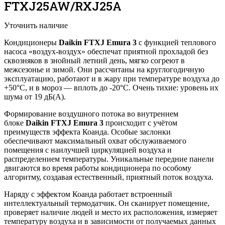
FTXJ25AW/RXJ25A
Уточнить наличие
Кондиционеры
Daikin FTXJ Emura 3
с функцией теплового
насоса «воздух-воздух» обеспечат приятной прохладой без
сквозняков в знойный летний день, мягко согреют в
межсезонье и зимой. Они рассчитаны на круглогодичную
эксплуатацию, работают и в жару при температуре воздуха до
+50°С, и в мороз — вплоть до -20°С. Очень тихие: уровень их
шума от 19 дБ(А).
Формирование воздушного потока во внутреннем
блоке
Daikin FTXJ Emura 3
происходит с учётом
преимуществ эффекта Коанда. Особые заслонки
обеспечивают максимальный охват обслуживаемого
помещения с наилучшей циркуляцией воздуха и
распределением температуры. Уникальные передние панели
двигаются во время работы кондиционера по особому
алгоритму, создавая естественный, приятный поток воздуха.
Наряду с эффектом Коанда работает встроенный
интеллектуальный термодатчик. Он сканирует помещение,
проверяет наличие людей и место их расположения, измеряет
температуру воздуха и в зависимости от получаемых данных