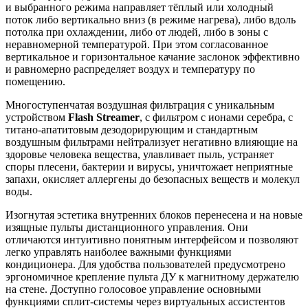
и выбранного режима направляет тёплый или холодный
поток либо вертикально вниз (в режиме нагрева), либо вдоль
потолка при охлаждении, либо от людей, либо в зоны с
неравномерной температурой. При этом согласованное
вертикальное и горизонтальное качание заслонок эффективно
и равномерно распределяет воздух и температуру по
помещению.
Многоступенчатая воздушная фильтрация с уникальным
устройством
Flash Streamer
, с фильтром с ионами серебра, с
титано-апатитовым дезодорирующим и стандартным
воздушным фильтрами нейтрализует негативно влияющие на
здоровье человека вещества, улавливает пыль, устраняет
споры плесени, бактерии и вирусы, уничтожает неприятные
запахи, окисляет аллергены до безопасных веществ и молекул
воды.
Изогнутая эстетика внутренних блоков перенесена и на новые
изящные пульты дистанционного управления. Они
отличаются интуитивно понятным интерфейсом и позволяют
легко управлять наиболее важными функциями
кондиционера. Для удобства пользователей предусмотрено
эргономичное крепление пульта ДУ к магнитному держателю
на стене. Доступно голосовое управление основными
функциями сплит-системы через виртуальных ассистентов