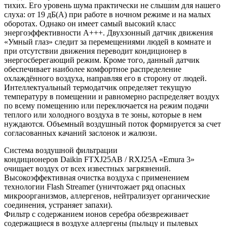
тихих. Его уровень шума практически не слышим для нашего
слуха: от 19 дБ(А) при работе в ночном режиме и на малых
оборотах. Однако он имеет самый высокий класс
энергоэффективности А+++. Двухзонный датчик движения
«Умный глаз» следит за перемещениями людей в комнате и
при отсутствии движения переводит кондиционер в
энергосберегающий режим. Кроме того, данный датчик
обеспечивает наиболее комфортное распределение
охлаждённого воздуха, направляя его в сторону от людей.
Интеллектуальный термодатчик определяет текущую
температуру в помещении и равномерно распределяет воздух
по всему помещению или переключается на режим подачи
теплого или холодного воздуха в те зоны, которые в нем
нуждаются. Объемный воздушный поток формируется за счет
согласованных качаний заслонок и жалюзи.
Система воздушной фильтрации
кондиционеров Daikin FTXJ25AB / RXJ25A «Emura 3»
очищает воздух от всех известных загрязнений.
Высокоэффективная очистка воздуха с применением
технологии Flash Streamer (уничтожает ряд опасных
микроорганизмов, аллергенов, нейтрализует органические
соединения, устраняет запахи).
Фильтр с содержанием ионов серебра обезвреживает
содержащиеся в воздухе аллергены (пыльцу и пылевых