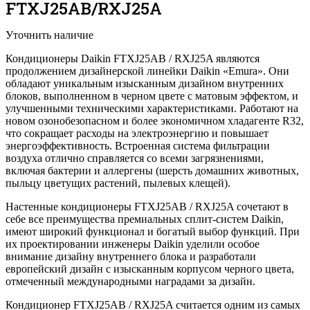
FTXJ25AB/RXJ25A
Уточнить наличие
Кондиционеры Daikin FTXJ25AB / RXJ25A являются
продолжением дизайнерской линейки Daikin «Emura». Они
обладают уникальным изысканным дизайном внутренних
блоков, выполненном в черном цвете с матовым эффектом, и
улучшенными техническими характеристиками. Работают на
новом озонобезопасном и более экономичном хладагенте R32,
что сокращает расходы на электроэнергию и повышает
энергоэффективность. Встроенная система фильтрации
воздуха отлично справляется со всеми загрязнениями,
включая бактерии и аллергены (шерсть домашних животных,
пыльцу цветущих растений, пылевых клещей).
Настенные кондиционеры FTXJ25AB / RXJ25A сочетают в
себе все преимущества премиальных сплит-систем Daikin,
имеют широкий функционал и богатый выбор функций. При
их проектировании инженеры Daikin уделили особое
внимание дизайну внутреннего блока и разработали
европейский дизайн с изысканным корпусом черного цвета,
отмеченный международными наградами за дизайн.
Кондиционер FTXJ25AB / RXJ25A считается одним из самых