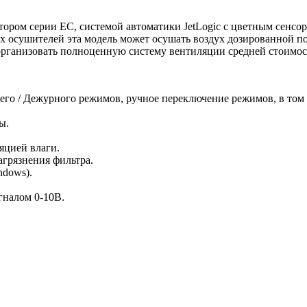
ором серии EC, системой автоматики JetLogic с цветным сенсо
х осушителей эта модель может осушать воздух дозированной п
организовать полноценную систему вентиляции средней стоимос
его / Дежурного режимов, ручное переключение режимов, в том
ы.
яцией влаги.
агрязнения фильтра.
ndows).
гналом 0-10В.