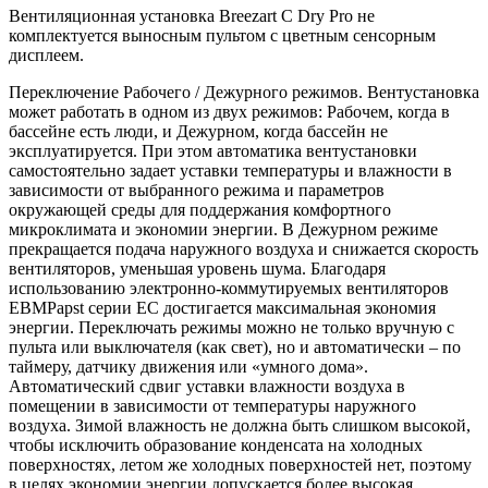
Вентиляционная установка Breezart C Dry Pro не
комплектуется выносным пультом с цветным сенсорным
дисплеем.
Переключение Рабочего / Дежурного режимов. Вентустановка
может работать в одном из двух режимов: Рабочем, когда в
бассейне есть люди, и Дежурном, когда бассейн не
эксплуатируется. При этом автоматика вентустановки
самостоятельно задает уставки температуры и влажности в
зависимости от выбранного режима и параметров
окружающей среды для поддержания комфортного
микроклимата и экономии энергии. В Дежурном режиме
прекращается подача наружного воздуха и снижается скорость
вентиляторов, уменьшая уровень шума. Благодаря
использованию электронно-коммутируемых вентиляторов
EBMPapst серии EC достигается максимальная экономия
энергии. Переключать режимы можно не только вручную с
пульта или выключателя (как свет), но и автоматически – по
таймеру, датчику движения или «умного дома».
Автоматический сдвиг уставки влажности воздуха в
помещении в зависимости от температуры наружного
воздуха. Зимой влажность не должна быть слишком высокой,
чтобы исключить образование конденсата на холодных
поверхностях, летом же холодных поверхностей нет, поэтому
в целях экономии энергии допускается более высокая