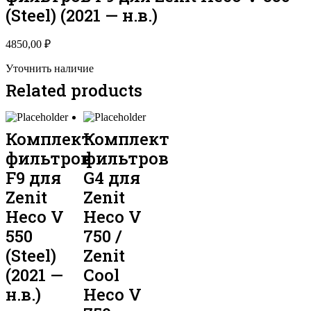
(Steel) (2021 — н.в.)
4850,00
₽
Уточнить наличие
Related products
Комплект
Комплект
фильтров
фильтров
F9 для
G4 для
Zenit
Zenit
Heco V
Heco V
550
750 /
(Steel)
Zenit
(2021 —
Cool
н.в.)
Heco V